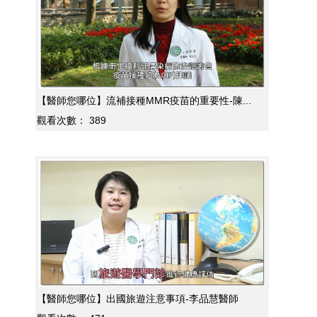
【醫師您哪位】流補接種MMR疫苗的重要性-陳...
觀看次數：
389
【醫師您哪位】出國旅遊注意事項-李品慧醫師