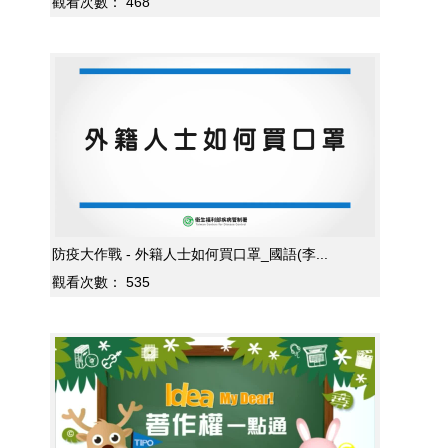
觀看次數：
468
防疫大作戰 - 外籍人士如何買口罩_國語(李...
觀看次數：
535