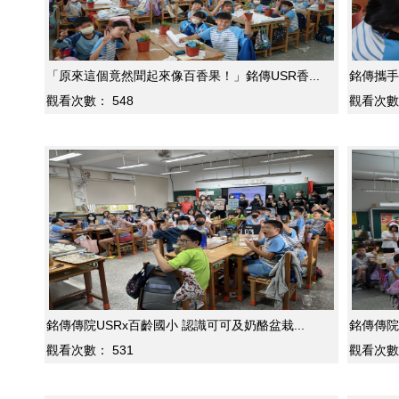
「原來這個竟然聞起來像百香果！」銘傳USR香...
銘傳攜手
觀看次數：
548
觀看次數
銘傳傳院USRx百齡國小 認識可可及奶酪盆栽...
銘傳傳院
觀看次數：
531
觀看次數