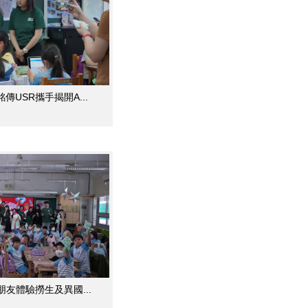
USR攜手揭開A...
朋友體驗撈生及異國...