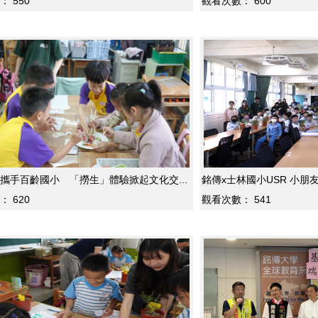
：
550
觀看次數：
600
攜手百齡國小 「撈生」體驗掀起文化交...
銘傳x士林國
：
620
觀看次數：
541