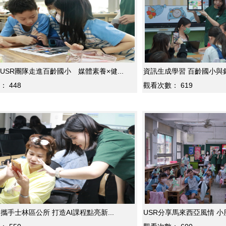
USR團隊走進百齡國小 媒體素養×健...
資訊生成學習 百齡國小與銘傳
：
448
觀看次數：
619
R攜手士林區公所 打造AI課程點亮新...
USR分享馬來西亞風情 小