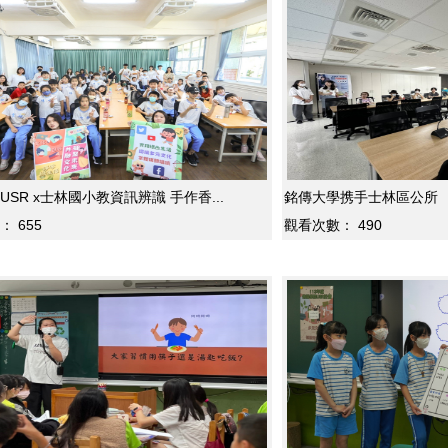
SR x士林國小教資訊辨識 手作香...
銘傳大學携手士林區公所 
：
655
觀看次數：
490