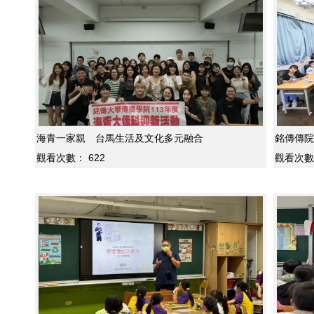
海青一家親 台馬生活及文化多元融合
銘傳傳院U
觀看次數：
622
觀看次數