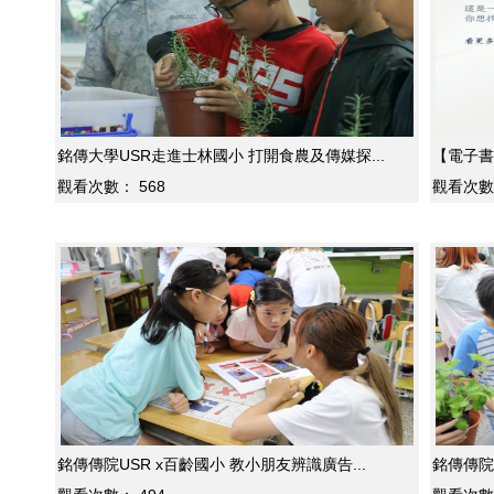
銘傳大學USR走進士林國小 打開食農及傳媒探...
【電子書
觀看次數：
568
觀看次數
銘傳傳院USR x百齡國小 教小朋友辨識廣告...