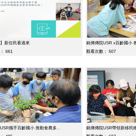
】新住民看過來
銘傳傳院USR x百齡國小 
：
661
觀看次數：
507
銘傳傳院USR攜手百齡國小 推動食農多...
銘傳傳院USR帶領新移民瞭