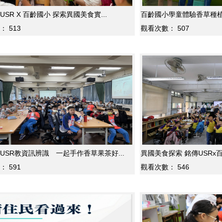
SR X 百齡國小 探索異國美食實...
百齡國小學童體驗香草種植 
：
513
觀看次數：
507
USR教資訊辨識 一起手作香草果茶好...
異國美食探索 銘傳USRx百
：
591
觀看次數：
546