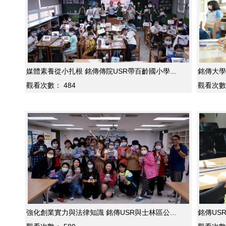
媒體素養從小扎根 銘傳傳院USR帶百齡國小學...
銘傳大學
觀看次數：
484
觀看次數
強化創業實力與法律知識 銘傳USR與士林區公...
銘傳US