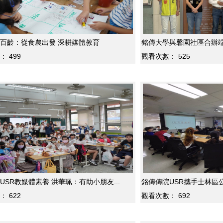
百齡：從食農出發 深耕媒體教育
銘傳大學與馨園社區合辦端午
：
499
觀看次數：
525
USR教媒體素養 洪華珮：有助小朋友...
銘傳傳院USR攜手士林區公
：
622
觀看次數：
692