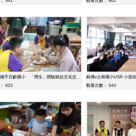
：
551
觀看次數：
602
攜手百齡國小 「撈生」體驗掀起文化交...
銘傳x士林國
：
622
觀看次數：
543