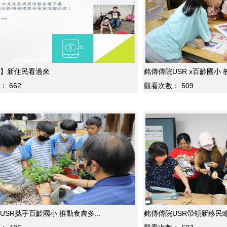
】新住民看過來
銘傳傳院USR x百齡國小 
：
662
觀看次數：
509
銘傳傳院USR攜手百齡國小 推動食農多...
銘傳傳院USR帶領新移民瞭