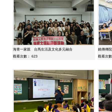
海青一家親 台馬生活及文化多元融合
銘傳傳院U
觀看次數：
623
觀看次數