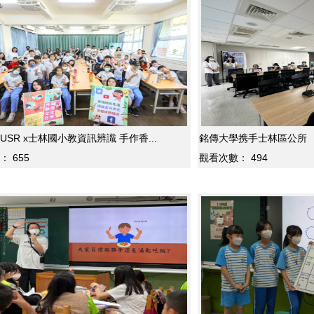
SR x士林國小教資訊辨識 手作香...
銘傳大學携手士林區公所 
：
655
觀看次數：
494