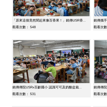
「原來這個竟然聞起來像百香果！」銘傳USR香...
銘傳攜手
觀看次數：
548
觀看次數
銘傳傳院USRx百齡國小 認識可可及奶酪盆栽...
銘傳傳院
觀看次數：
531
觀看次數