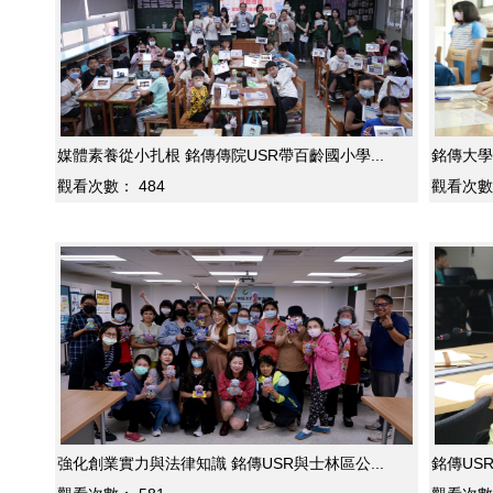
媒體素養從小扎根 銘傳傳院USR帶百齡國小學...
銘傳大學
觀看次數：
484
觀看次數
強化創業實力與法律知識 銘傳USR與士林區公...
銘傳US