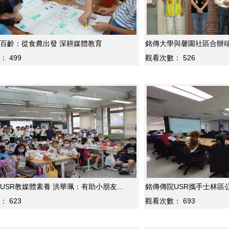
百齡：從食農出發 深耕媒體教育
銘傳大學與馨園社區合辦端午
：
499
觀看次數：
526
USR教媒體素養 洪華珮：有助小朋友...
銘傳傳院USR攜手士林區公
：
623
觀看次數：
693