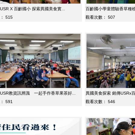
SR X 百齡國小 探索異國美食實...
百齡國小學童體驗香草種植 
：
515
觀看次數：
507
USR教資訊辨識 一起手作香草果茶好...
異國美食探索 銘傳USRx百
：
591
觀看次數：
546