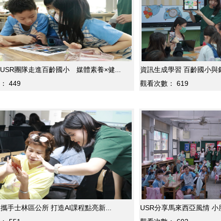
USR團隊走進百齡國小 媒體素養×健...
資訊生成學習 百齡國小與銘傳
：
449
觀看次數：
619
R攜手士林區公所 打造AI課程點亮新...
USR分享馬來西亞風情 小