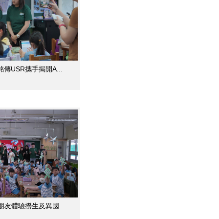
USR攜手揭開A...
朋友體驗撈生及異國...