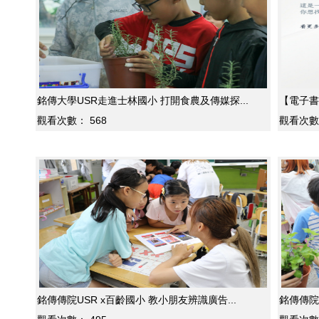
銘傳大學USR走進士林國小 打開食農及傳媒探...
【電子書
觀看次數：
568
觀看次數
銘傳傳院USR x百齡國小 教小朋友辨識廣告...