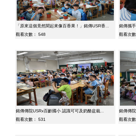
「原來這個竟然聞起來像百香果！」銘傳USR香...
銘傳攜手
觀看次數：
548
觀看次數
銘傳傳院USRx百齡國小 認識可可及奶酪盆栽...
銘傳傳院
觀看次數：
531
觀看次數