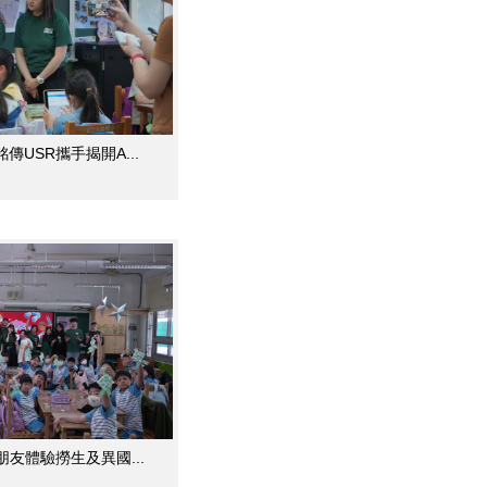
USR攜手揭開A...
朋友體驗撈生及異國...