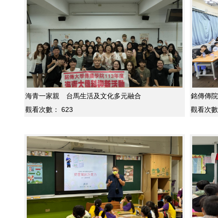
海青一家親 台馬生活及文化多元融合
銘傳傳院U
觀看次數：
623
觀看次數