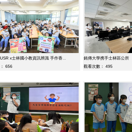
SR x士林國小教資訊辨識 手作香...
銘傳大學携手士林區公所 
：
656
觀看次數：
495