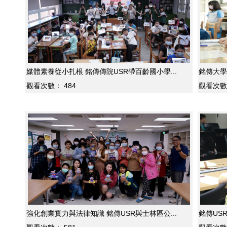
媒體素養從小扎根 銘傳傳院USR帶百齡國小學...
銘傳大學
觀看次數：
484
觀看次數
強化創業實力與法律知識 銘傳USR與士林區公...
銘傳US