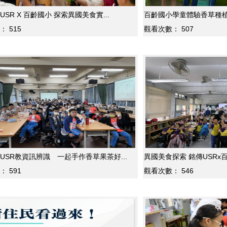
SR X 百齡國小 探索異國美食實...
百齡國小學童體驗香草種植 
：
515
觀看次數：
507
USR教資訊辨識 一起手作香草果茶好...
異國美食探索 銘傳USRx百
：
591
觀看次數：
546