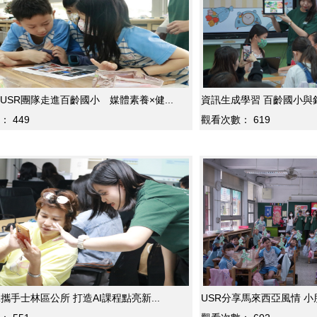
USR團隊走進百齡國小 媒體素養×健...
資訊生成學習 百齡國小與銘傳
：
449
觀看次數：
619
R攜手士林區公所 打造AI課程點亮新...
USR分享馬來西亞風情 小