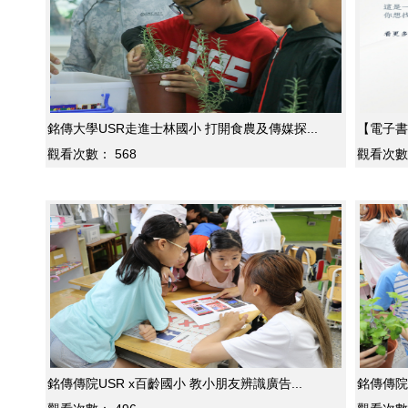
銘傳大學USR走進士林國小 打開食農及傳媒探...
【電子書
觀看次數：
568
觀看次數
銘傳傳院USR x百齡國小 教小朋友辨識廣告...