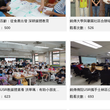
百齡：從食農出發 深耕媒體教育
銘傳大學與馨園社區合辦端午
：
500
觀看次數：
526
USR教媒體素養 洪華珮：有助小朋友...
銘傳傳院USR攜手士林區公
：
623
觀看次數：
693