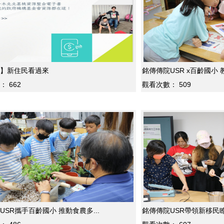
】新住民看過來
銘傳傳院USR x百齡國小 
：
662
觀看次數：
509
銘傳傳院USR攜手百齡國小 推動食農多...
銘傳傳院USR帶領新移民瞭