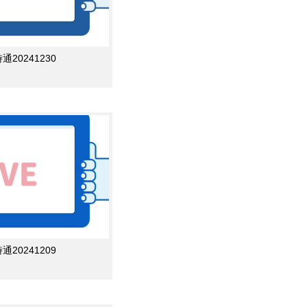
0241230
0241209