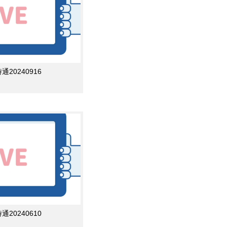
0240916
0240610