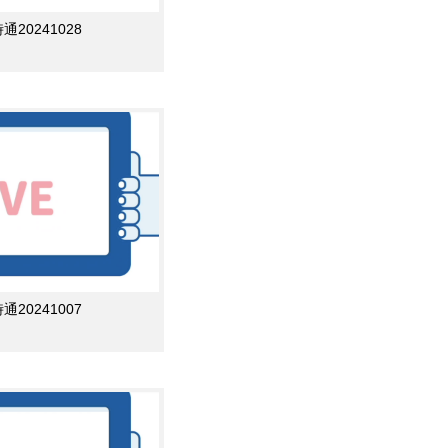
0241028
0241007