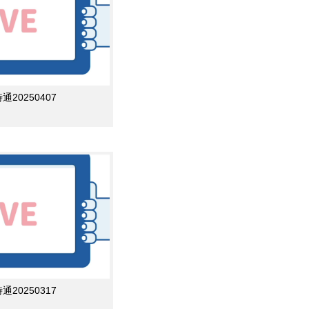
0250407
0250317