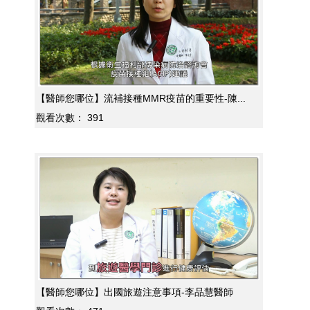
【醫師您哪位】流補接種MMR疫苗的重要性-陳...
觀看次數：
391
【醫師您哪位】出國旅遊注意事項-李品慧醫師