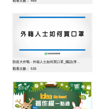
觀看次數：
468
防疫大作戰 - 外籍人士如何買口罩_國語(李...
觀看次數：
535