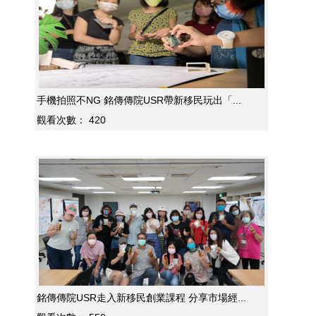
手機拍照不NG 銘傳傳院USR帶新移民玩出「...
觀看次數：
420
銘傳傳院USR走入新移民創業課程 分享市場經...