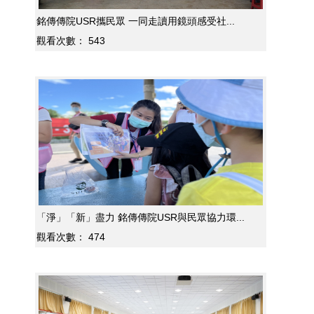
銘傳傳院USR攜民眾 一同走讀用鏡頭感受社...
觀看次數：
543
「淨」「新」盡力 銘傳傳院USR與民眾協力環...
觀看次數：
474