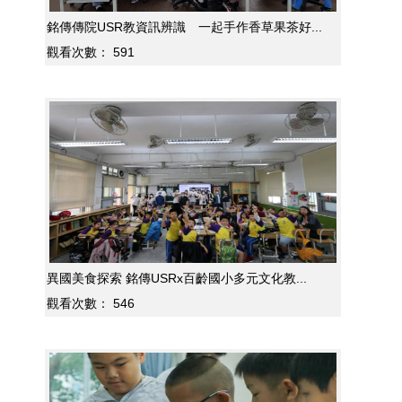
銘傳傳院USR教資訊辨識 一起手作香草果茶好...
觀看次數：
591
異國美食探索 銘傳USRx百齡國小多元文化教...
觀看次數：
546