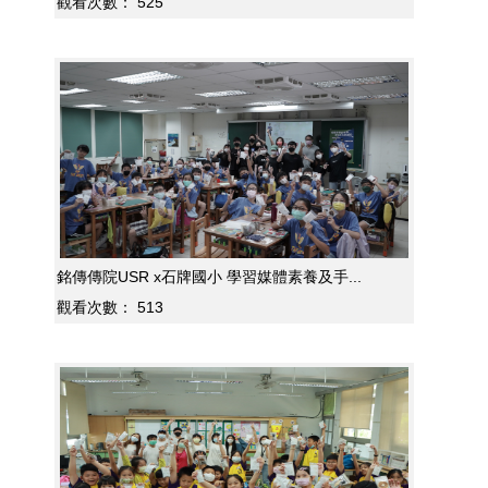
觀看次數：
525
銘傳傳院USR x石牌國小 學習媒體素養及手...
觀看次數：
513