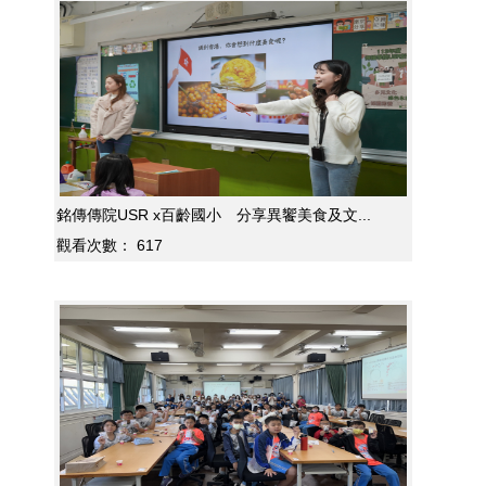
銘傳傳院USR x百齡國小 分享異饗美食及文...
觀看次數：
617