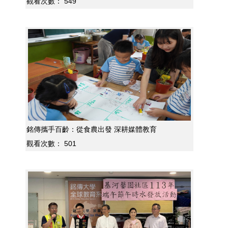
觀看次數：
549
銘傳攜手百齡：從食農出發 深耕媒體教育
觀看次數：
501