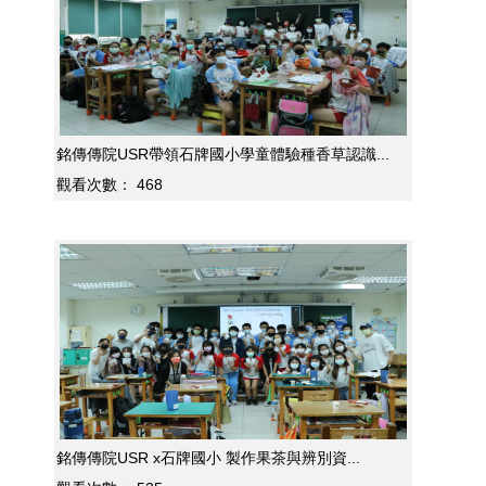
銘傳傳院USR帶領石牌國小學童體驗種香草認識...
觀看次數：
468
銘傳傳院USR x石牌國小 製作果茶與辨別資...