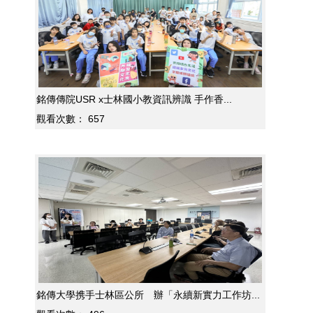
銘傳傳院USR x士林國小教資訊辨識 手作香...
觀看次數：
657
銘傳大學携手士林區公所 辦「永續新實力工作坊...