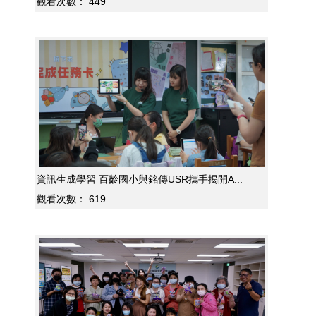
觀看次數：
449
資訊生成學習 百齡國小與銘傳USR攜手揭開A...
觀看次數：
619