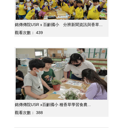
銘傳傳院USRｘ百齡國小 分辨新聞資訊與香草...
觀看次數：
439
銘傳傳院USR x百齡國小 種香草學習食農...
觀看次數：
388