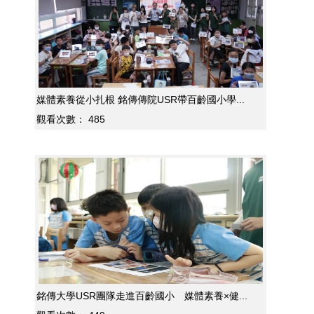
媒體素養從小扎根 銘傳傳院USR帶百齡國小學...
觀看次數：
485
銘傳大學USR團隊走進百齡國小 媒體素養×健...