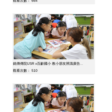
觀看次數：
664
銘傳傳院USR x百齡國小 教小朋友辨識廣告...
觀看次數：
510