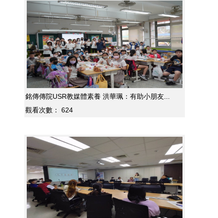
銘傳傳院USR教媒體素養 洪華珮：有助小朋友...
觀看次數：
624