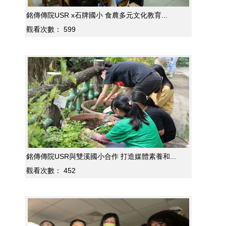
銘傳傳院USR x石牌國小 食農多元文化教育...
觀看次數：
599
銘傳傳院USR與雙溪國小合作 打造媒體素養和...
觀看次數：
452