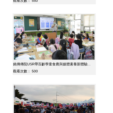
觀看次數：
550
銘傳傳院USR帶百齡學童食農與媒體素養新體驗...
觀看次數：
500