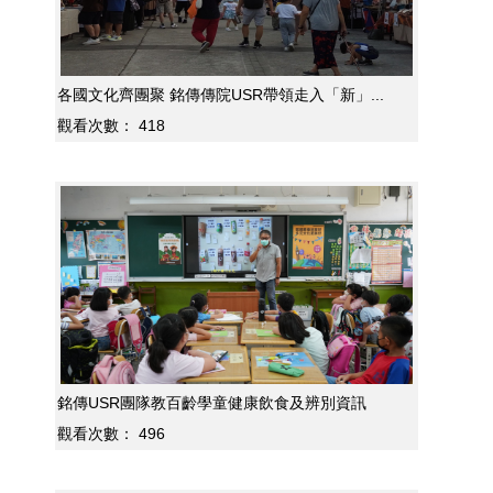
各國文化齊團聚 銘傳傳院USR帶領走入「新」...
觀看次數：
418
銘傳USR團隊教百齡學童健康飲食及辨別資訊
觀看次數：
496