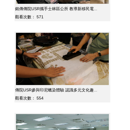
銘傳傳院USR攜手士林區公所 教導新移民電...
觀看次數：
571
傳院USR參與印尼蠟染體驗 認識多元文化趣...
觀看次數：
554