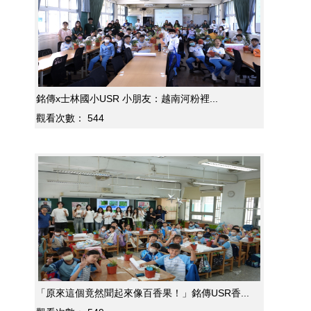
銘傳x士林國小USR 小朋友：越南河粉裡...
觀看次數：
544
「原來這個竟然聞起來像百香果！」銘傳USR香...