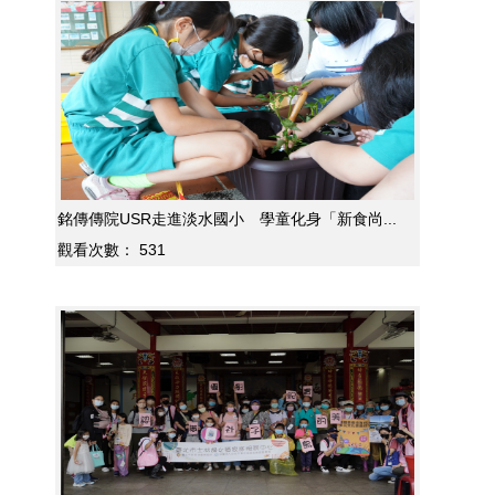
銘傳傳院USR走進淡水國小 學童化身「新食尚...
觀看次數：
531