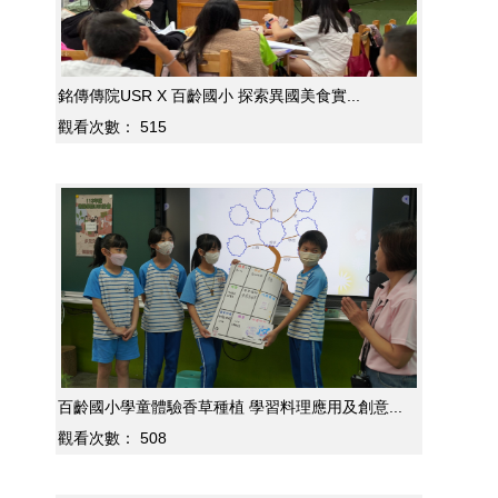
銘傳傳院USR X 百齡國小 探索異國美食實...
觀看次數：
515
百齡國小學童體驗香草種植 學習料理應用及創意...
觀看次數：
508