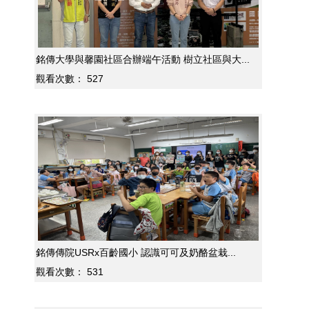
銘傳大學與馨園社區合辦端午活動 樹立社區與大...
觀看次數：
527
銘傳傳院USRx百齡國小 認識可可及奶酪盆栽...
觀看次數：
531