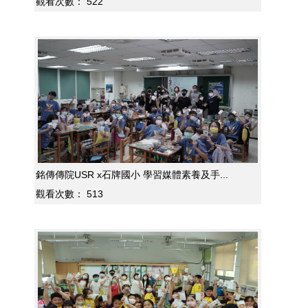
觀看次數：
522
銘傳傳院USR x石牌國小 學習媒體素養及手...
觀看次數：
513