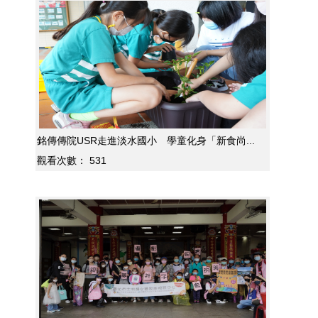
銘傳傳院USR走進淡水國小 學童化身「新食尚...
觀看次數：
531