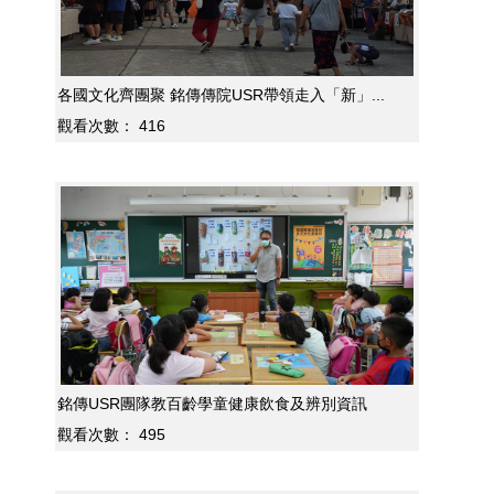
各國文化齊團聚 銘傳傳院USR帶領走入「新」...
觀看次數：
416
銘傳USR團隊教百齡學童健康飲食及辨別資訊
觀看次數：
495