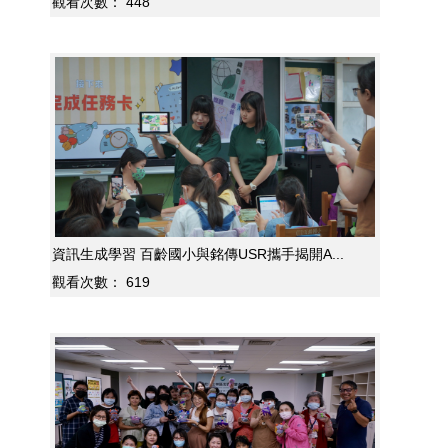
觀看次數：
448
資訊生成學習 百齡國小與銘傳USR攜手揭開A...
觀看次數：
619