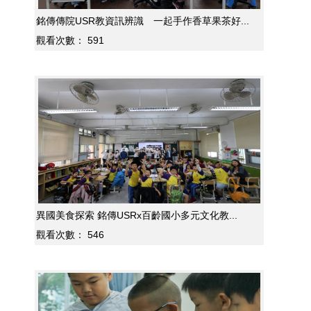
銘傳傳院USR教資訊辨識 一起手作香草果茶好...
觀看次數：
591
異國美食探索 銘傳USRx百齡國小多元文化教...
觀看次數：
546