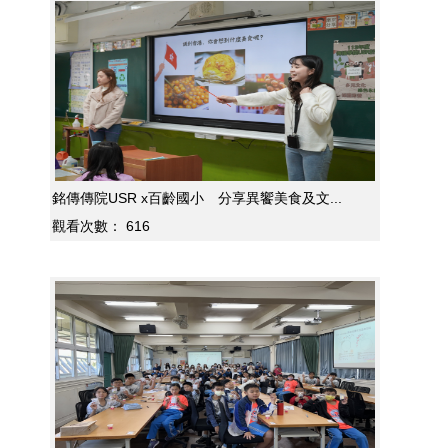
銘傳傳院USR x百齡國小 分享異饗美食及文...
觀看次數：
616