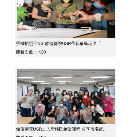
手機拍照不NG 銘傳傳院USR帶新移民玩出「...
觀看次數：
420
銘傳傳院USR走入新移民創業課程 分享市場經...