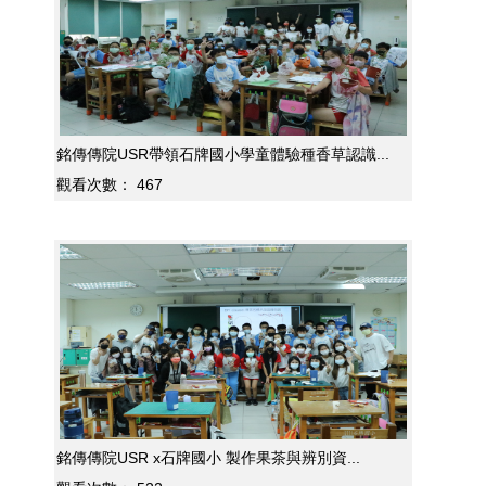
銘傳傳院USR帶領石牌國小學童體驗種香草認識...
觀看次數：
467
銘傳傳院USR x石牌國小 製作果茶與辨別資...