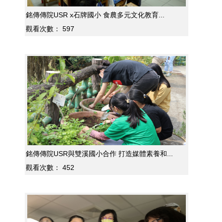
銘傳傳院USR x石牌國小 食農多元文化教育...
觀看次數：
597
銘傳傳院USR與雙溪國小合作 打造媒體素養和...
觀看次數：
452