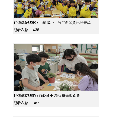
銘傳傳院USRｘ百齡國小 分辨新聞資訊與香草...
觀看次數：
438
銘傳傳院USR x百齡國小 種香草學習食農...
觀看次數：
387