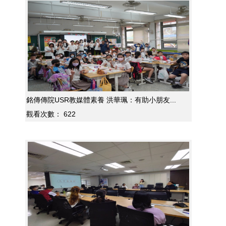
銘傳傳院USR教媒體素養 洪華珮：有助小朋友...
觀看次數：
622