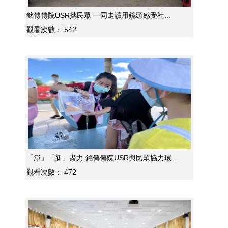
銘傳傳院USR攜民眾 一同走讀用鏡頭感受社...
觀看次數：
542
「淨」「新」盡力 銘傳傳院USR與民眾協力環...
觀看次數：
472