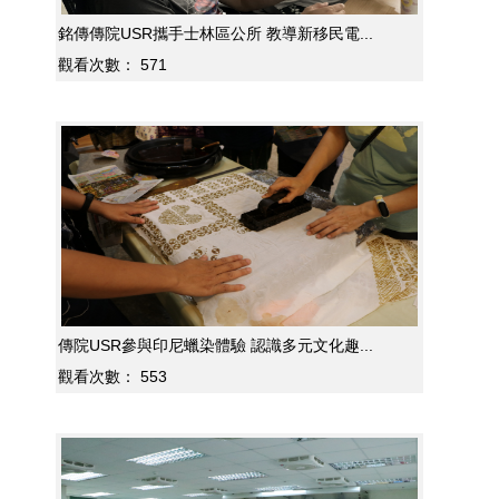
銘傳傳院USR攜手士林區公所 教導新移民電...
觀看次數：
571
傳院USR參與印尼蠟染體驗 認識多元文化趣...
觀看次數：
553