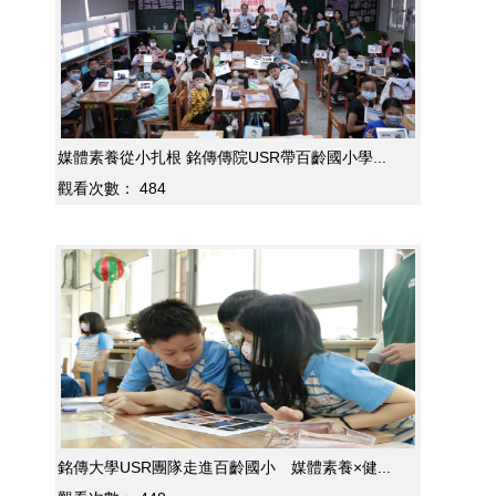
媒體素養從小扎根 銘傳傳院USR帶百齡國小學...
觀看次數：
484
銘傳大學USR團隊走進百齡國小 媒體素養×健...