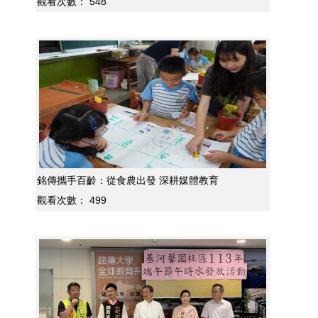
觀看次數：
548
銘傳攜手百齡：從食農出發 深耕媒體教育
觀看次數：
499