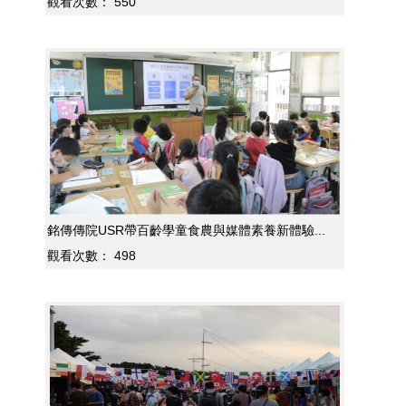
觀看次數：
550
銘傳傳院USR帶百齡學童食農與媒體素養新體驗...
觀看次數：
498