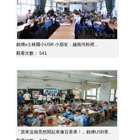
銘傳x士林國小USR 小朋友：越南河粉裡...
觀看次數：
541
「原來這個竟然聞起來像百香果！」銘傳USR香...