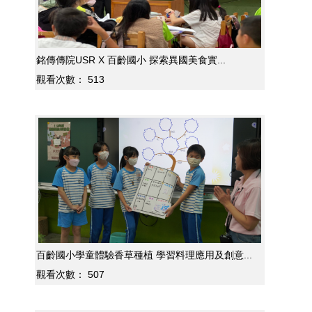
銘傳傳院USR X 百齡國小 探索異國美食實...
觀看次數：
513
百齡國小學童體驗香草種植 學習料理應用及創意...
觀看次數：
507