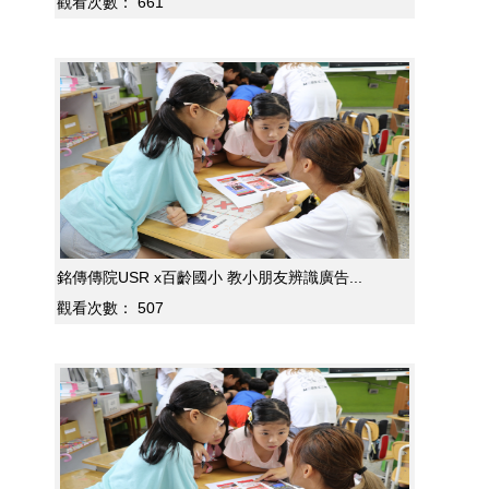
觀看次數：
661
銘傳傳院USR x百齡國小 教小朋友辨識廣告...
觀看次數：
507