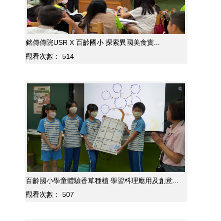
銘傳傳院USR X 百齡國小 探索異國美食實...
觀看次數：
514
百齡國小學童體驗香草種植 學習料理應用及創意...
觀看次數：
507