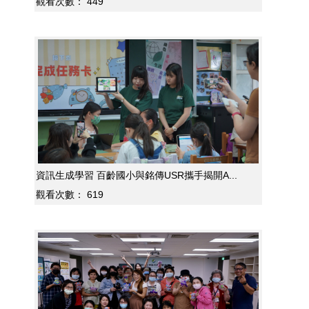
觀看次數：
449
資訊生成學習 百齡國小與銘傳USR攜手揭開A...
觀看次數：
619