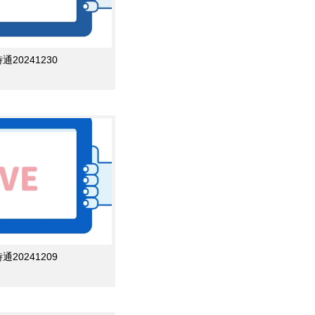
0241230
0241209