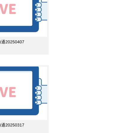
0250407
0250317