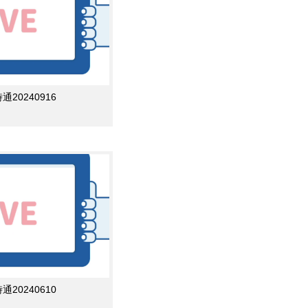
0240916
0240610