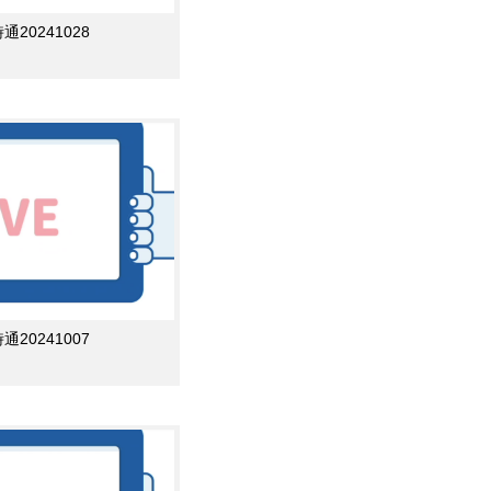
0241028
0241007