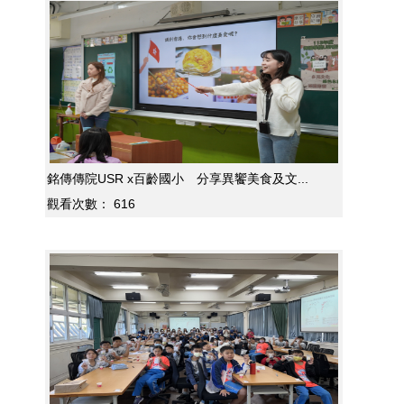
銘傳傳院USR x百齡國小 分享異饗美食及文...
觀看次數：
616