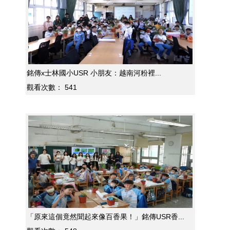
銘傳x士林國小USR 小朋友：越南河粉裡...
觀看次數：
541
「原來這個竟然聞起來像百香果！」銘傳USR香...