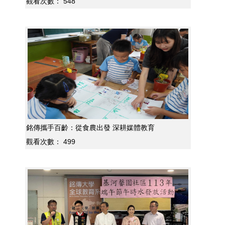
觀看次數：
548
銘傳攜手百齡：從食農出發 深耕媒體教育
觀看次數：
499