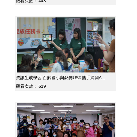
觀看次數：
448
資訊生成學習 百齡國小與銘傳USR攜手揭開A...
觀看次數：
619