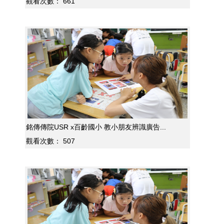
觀看次數：
661
銘傳傳院USR x百齡國小 教小朋友辨識廣告...
觀看次數：
507