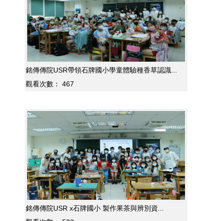
銘傳傳院USR帶領石牌國小學童體驗種香草認識...
觀看次數：
467
銘傳傳院USR x石牌國小 製作果茶與辨別資...