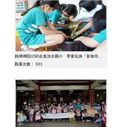
銘傳傳院USR走進淡水國小 學童化身「新食尚...
觀看次數：
531