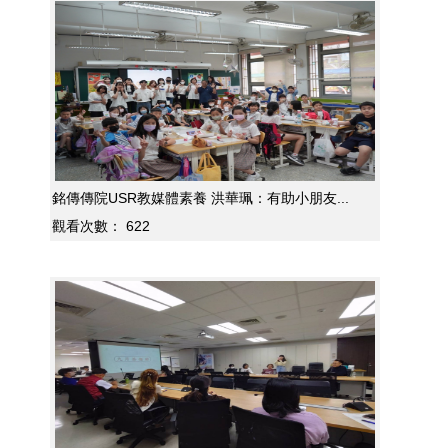
銘傳傳院USR教媒體素養 洪華珮：有助小朋友...
觀看次數：
622