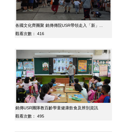
各國文化齊團聚 銘傳傳院USR帶領走入「新」...
觀看次數：
416
銘傳USR團隊教百齡學童健康飲食及辨別資訊
觀看次數：
495