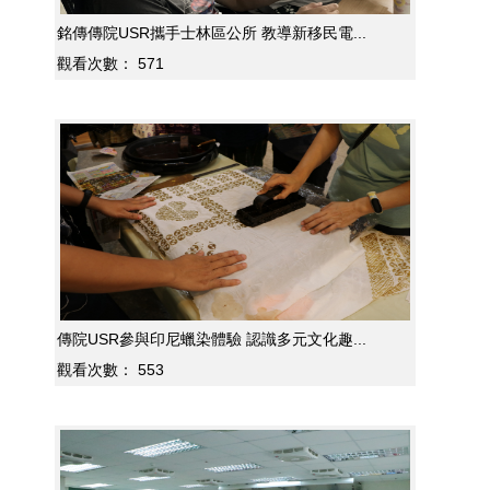
銘傳傳院USR攜手士林區公所 教導新移民電...
觀看次數：
571
傳院USR參與印尼蠟染體驗 認識多元文化趣...
觀看次數：
553