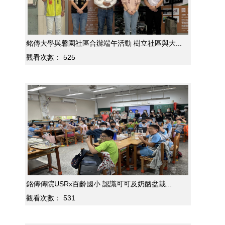
銘傳大學與馨園社區合辦端午活動 樹立社區與大...
觀看次數：
525
銘傳傳院USRx百齡國小 認識可可及奶酪盆栽...
觀看次數：
531