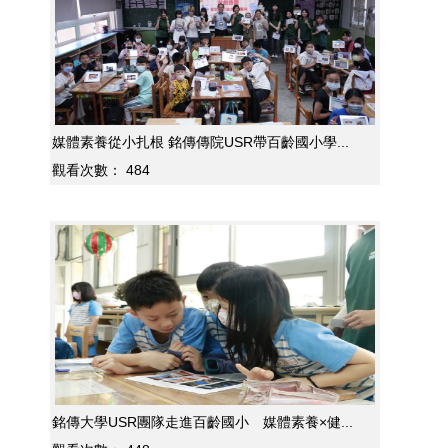
媒體素養從小扎根 銘傳傳院USR帶百齡國小學...
觀看次數：
484
銘傳大學USR團隊走進百齡國小 媒體素養×健...