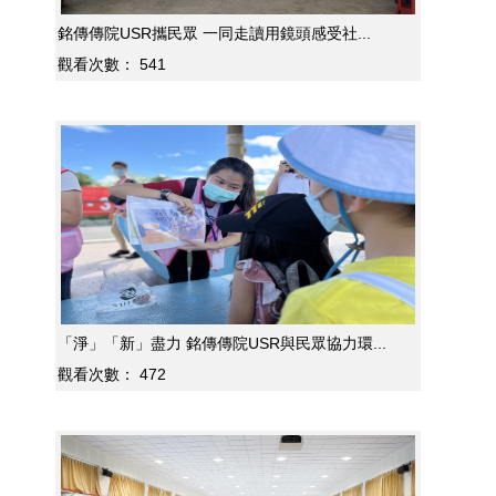
銘傳傳院USR攜民眾 一同走讀用鏡頭感受社...
觀看次數：
541
「淨」「新」盡力 銘傳傳院USR與民眾協力環...
觀看次數：
472