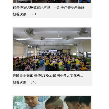
銘傳傳院USR教資訊辨識 一起手作香草果茶好...
觀看次數：
591
異國美食探索 銘傳USRx百齡國小多元文化教...
觀看次數：
546