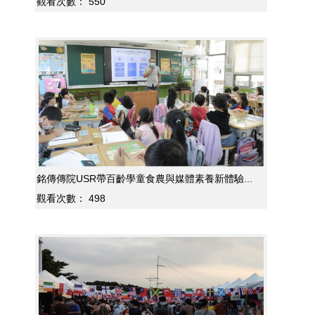
觀看次數：
550
銘傳傳院USR帶百齡學童食農與媒體素養新體驗...
觀看次數：
498