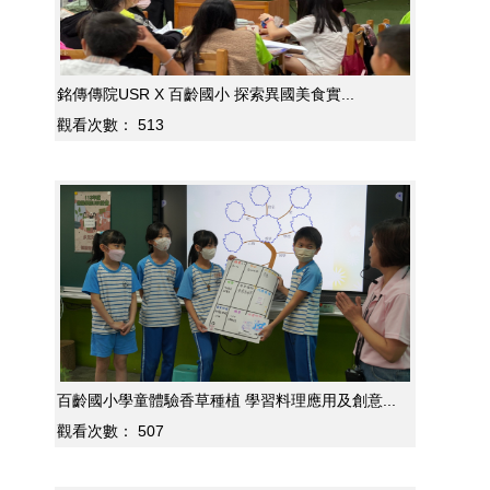
銘傳傳院USR X 百齡國小 探索異國美食實...
觀看次數：
513
百齡國小學童體驗香草種植 學習料理應用及創意...
觀看次數：
507