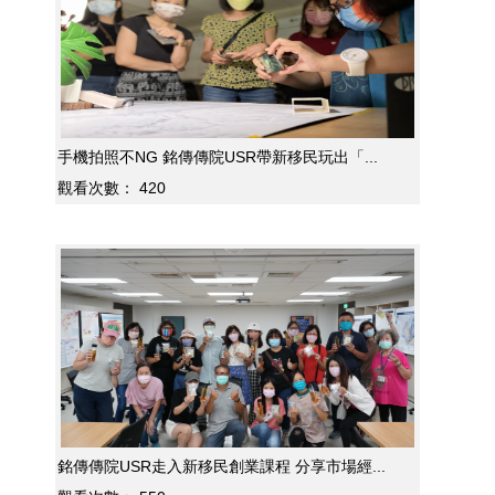
手機拍照不NG 銘傳傳院USR帶新移民玩出「...
觀看次數：
420
銘傳傳院USR走入新移民創業課程 分享市場經...