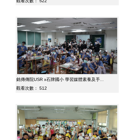
觀看次數：
522
銘傳傳院USR x石牌國小 學習媒體素養及手...
觀看次數：
512