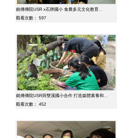
銘傳傳院USR x石牌國小 食農多元文化教育...
觀看次數：
597
銘傳傳院USR與雙溪國小合作 打造媒體素養和...
觀看次數：
452