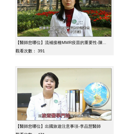
【醫師您哪位】流補接種MMR疫苗的重要性-陳...
觀看次數：
391
【醫師您哪位】出國旅遊注意事項-李品慧醫師