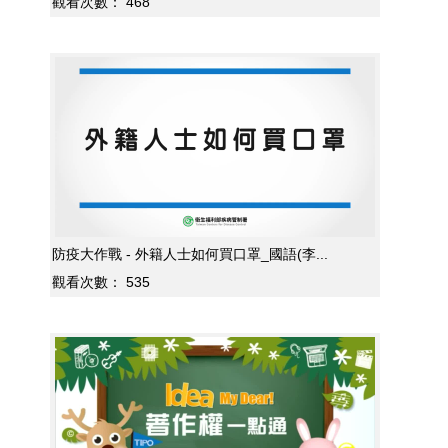
觀看次數：
468
防疫大作戰 - 外籍人士如何買口罩_國語(李...
觀看次數：
535