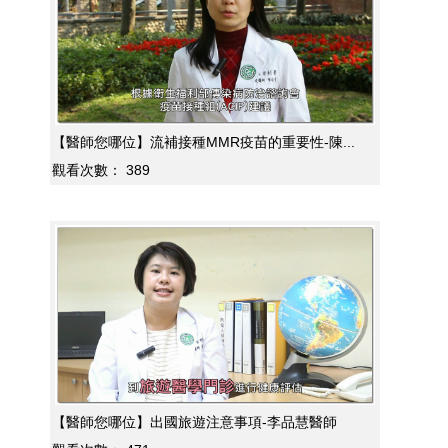
【醫師您哪位】流補接種MMR疫苗的重要性-陳...
觀看次數：
389
【醫師您哪位】出國旅遊注意事項-李品慧醫師