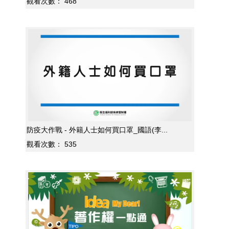
觀看次數：
468
防疫大作戰 - 外籍人士如何買口罩_國語(李...
觀看次數：
535