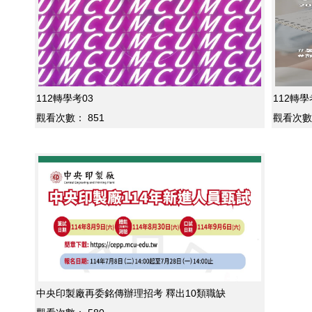
112轉學考03
112轉學
觀看次數：
851
觀看次數
中央印製廠再委銘傳辦理招考 釋出10類職缺