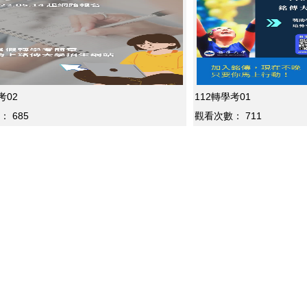
考02
112轉學考01
：
685
觀看次數：
711