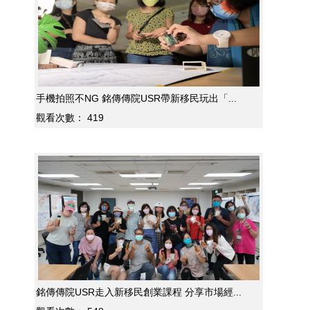
手機拍照不NG 銘傳傳院USR帶新移民玩出「...
觀看次數：
419
銘傳傳院USR走入新移民創業課程 分享市場經...