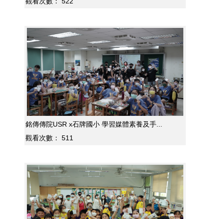
觀看次數：
522
銘傳傳院USR x石牌國小 學習媒體素養及手...
觀看次數：
511