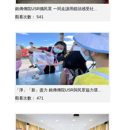
銘傳傳院USR攜民眾 一同走讀用鏡頭感受社...
觀看次數：
541
「淨」「新」盡力 銘傳傳院USR與民眾協力環...
觀看次數：
471