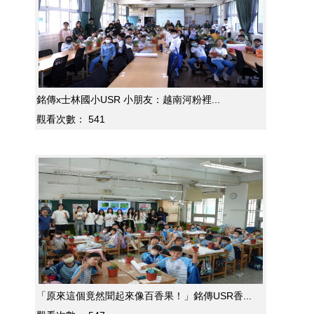
銘傳x士林國小USR 小朋友：越南河粉裡...
觀看次數：
541
「原來這個竟然聞起來像百香果！」銘傳USR香...