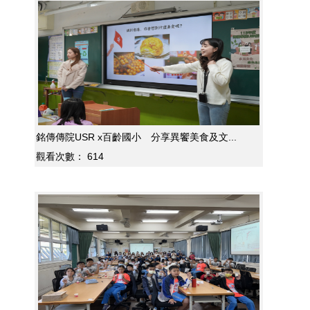
銘傳傳院USR x百齡國小 分享異饗美食及文...
觀看次數：
614