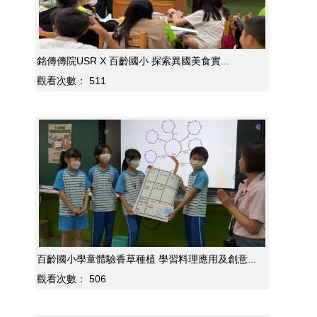
銘傳傳院USR X 百齡國小 探索異國美食實...
觀看次數：
511
百齡國小學童體驗香草種植 學習料理應用及創意...
觀看次數：
506