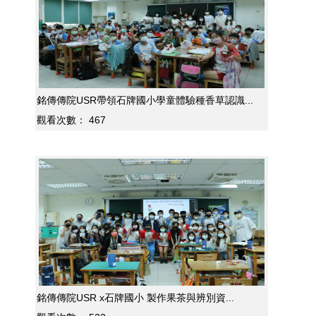
銘傳傳院USR帶領石牌國小學童體驗種香草認識...
觀看次數：
467
銘傳傳院USR x石牌國小 製作果茶與辨別資...