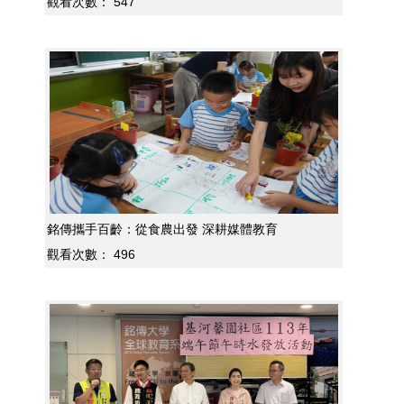
觀看次數：
547
銘傳攜手百齡：從食農出發 深耕媒體教育
觀看次數：
496