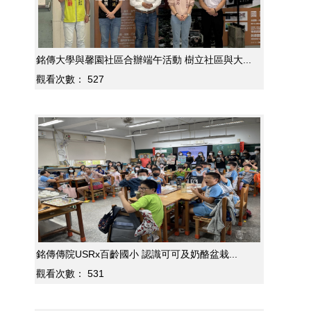
銘傳大學與馨園社區合辦端午活動 樹立社區與大...
觀看次數：
527
銘傳傳院USRx百齡國小 認識可可及奶酪盆栽...
觀看次數：
531