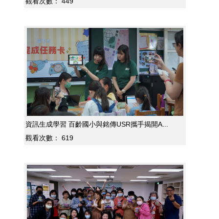
觀看次數：
449
資訊生成學習 百齡國小與銘傳USR攜手揭開A...
觀看次數：
619