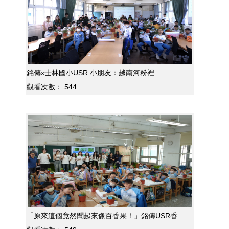
銘傳x士林國小USR 小朋友：越南河粉裡...
觀看次數：
544
「原來這個竟然聞起來像百香果！」銘傳USR香...