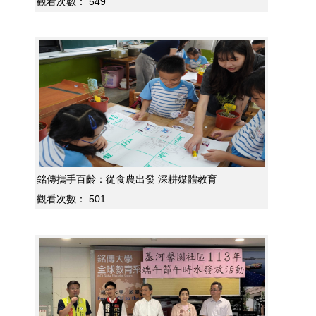
觀看次數：
549
銘傳攜手百齡：從食農出發 深耕媒體教育
觀看次數：
501