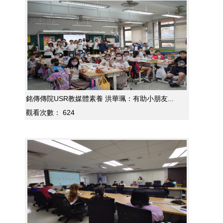
銘傳傳院USR教媒體素養 洪華珮：有助小朋友...
觀看次數：
624