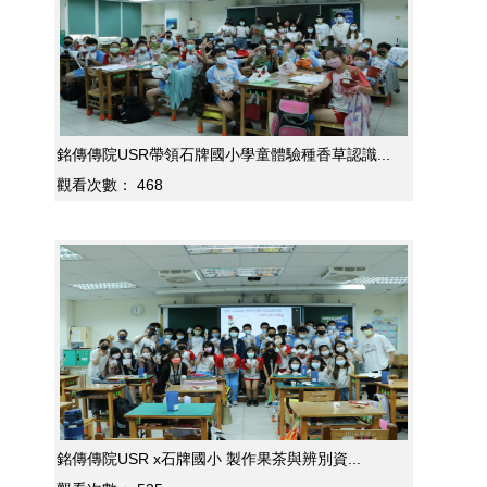
銘傳傳院USR帶領石牌國小學童體驗種香草認識...
觀看次數：
468
銘傳傳院USR x石牌國小 製作果茶與辨別資...