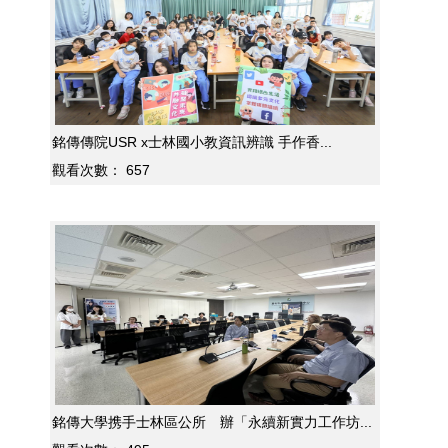
銘傳傳院USR x士林國小教資訊辨識 手作香...
觀看次數：
657
銘傳大學携手士林區公所 辦「永續新實力工作坊...