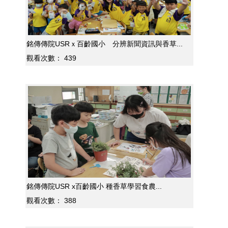
銘傳傳院USRｘ百齡國小 分辨新聞資訊與香草...
觀看次數：
439
銘傳傳院USR x百齡國小 種香草學習食農...
觀看次數：
388