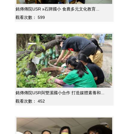
銘傳傳院USR x石牌國小 食農多元文化教育...
觀看次數：
599
銘傳傳院USR與雙溪國小合作 打造媒體素養和...
觀看次數：
452