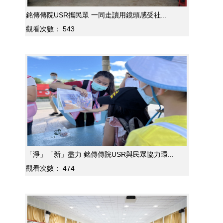
銘傳傳院USR攜民眾 一同走讀用鏡頭感受社...
觀看次數：
543
「淨」「新」盡力 銘傳傳院USR與民眾協力環...
觀看次數：
474