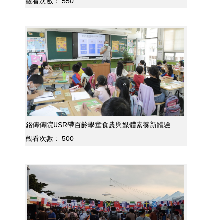
觀看次數：
550
銘傳傳院USR帶百齡學童食農與媒體素養新體驗...
觀看次數：
500