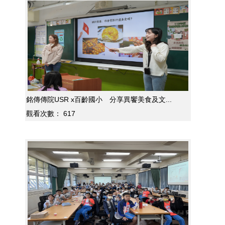
銘傳傳院USR x百齡國小 分享異饗美食及文...
觀看次數：
617