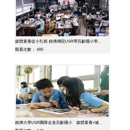
媒體素養從小扎根 銘傳傳院USR帶百齡國小學...
觀看次數：
485
銘傳大學USR團隊走進百齡國小 媒體素養×健...