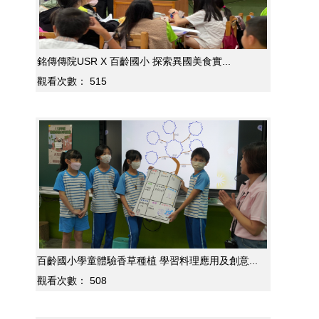
銘傳傳院USR X 百齡國小 探索異國美食實...
觀看次數：
515
百齡國小學童體驗香草種植 學習料理應用及創意...
觀看次數：
508