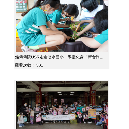
銘傳傳院USR走進淡水國小 學童化身「新食尚...
觀看次數：
531