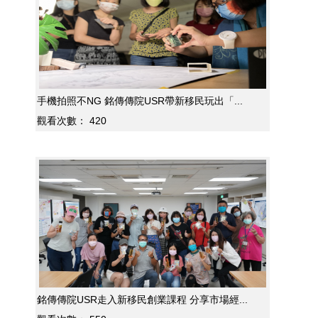
手機拍照不NG 銘傳傳院USR帶新移民玩出「...
觀看次數：
420
銘傳傳院USR走入新移民創業課程 分享市場經...