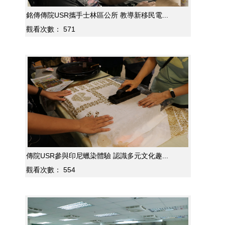
銘傳傳院USR攜手士林區公所 教導新移民電...
觀看次數：
571
傳院USR參與印尼蠟染體驗 認識多元文化趣...
觀看次數：
554