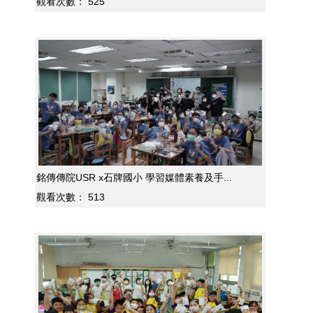
觀看次數：
525
銘傳傳院USR x石牌國小 學習媒體素養及手...
觀看次數：
513