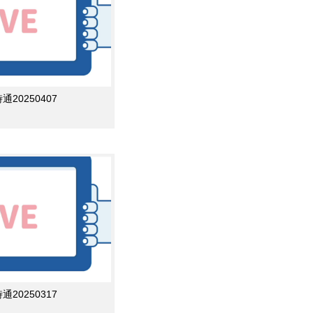
0250407
0250317