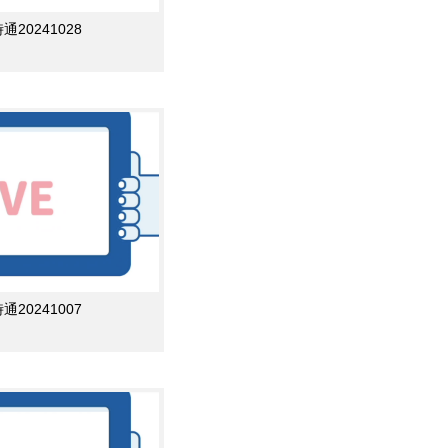
0241028
0241007