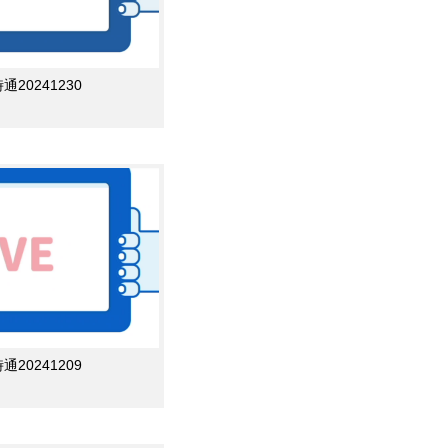
0241230
0241209