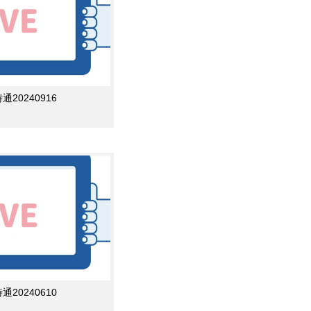
0240916
0240610