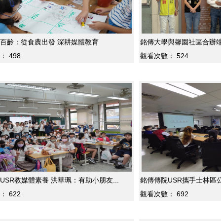
百齡：從食農出發 深耕媒體教育
銘傳大學與馨園社區合辦端午
：
498
觀看次數：
524
USR教媒體素養 洪華珮：有助小朋友...
銘傳傳院USR攜手士林區公
：
622
觀看次數：
692