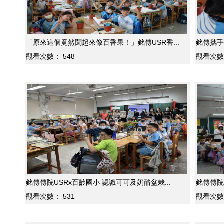
「原來這個竟然聞起來像百香果！」銘傳USR香...
銘傳攜手
觀看次數：
548
觀看次數
銘傳傳院USRx百齡國小 認識可可及奶酪盆栽...
銘傳傳院
觀看次數：
531
觀看次數