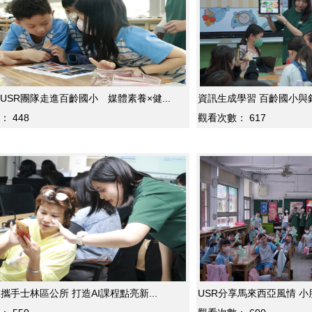
USR團隊走進百齡國小 媒體素養×健...
資訊生成學習 百齡國小與銘傳
：
448
觀看次數：
617
R攜手士林區公所 打造AI課程點亮新...
USR分享馬來西亞風情 小