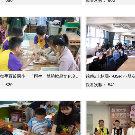
：
550
觀看次數：
600
攜手百齡國小 「撈生」體驗掀起文化交...
銘傳x士林國
：
620
觀看次數：
541