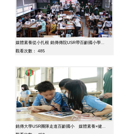
媒體素養從小扎根 銘傳傳院USR帶百齡國小學...
觀看次數：
485
銘傳大學USR團隊走進百齡國小 媒體素養×健...