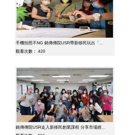
手機拍照不NG 銘傳傳院USR帶新移民玩出「...
觀看次數：
420
銘傳傳院USR走入新移民創業課程 分享市場經...