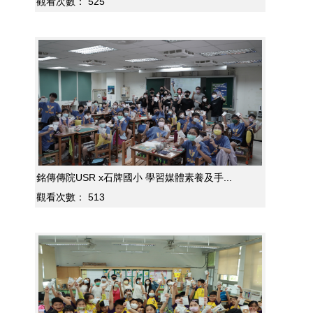
觀看次數：
525
銘傳傳院USR x石牌國小 學習媒體素養及手...
觀看次數：
513