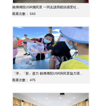
銘傳傳院USR攜民眾 一同走讀用鏡頭感受社...
觀看次數：
543
「淨」「新」盡力 銘傳傳院USR與民眾協力環...
觀看次數：
475