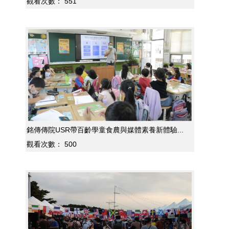
觀看次數：
551
銘傳傳院USR帶百齡學童食農與媒體素養新體驗...
觀看次數：
500