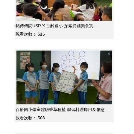
銘傳傳院USR X 百齡國小 探索異國美食實...
觀看次數：
516
百齡國小學童體驗香草種植 學習料理應用及創意...
觀看次數：
508