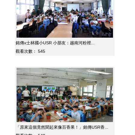
銘傳x士林國小USR 小朋友：越南河粉裡...
觀看次數：
545
「原來這個竟然聞起來像百香果！」銘傳USR香...