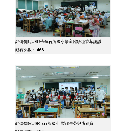
銘傳傳院USR帶領石牌國小學童體驗種香草認識...
觀看次數：
468
銘傳傳院USR x石牌國小 製作果茶與辨別資...