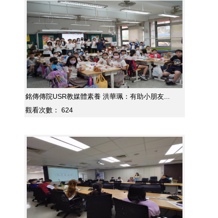
銘傳傳院USR教媒體素養 洪華珮：有助小朋友...
觀看次數：
624