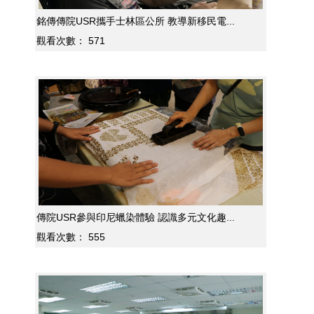
銘傳傳院USR攜手士林區公所 教導新移民電...
觀看次數：
571
傳院USR參與印尼蠟染體驗 認識多元文化趣...
觀看次數：
555