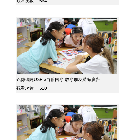
觀看次數：
664
銘傳傳院USR x百齡國小 教小朋友辨識廣告...
觀看次數：
510