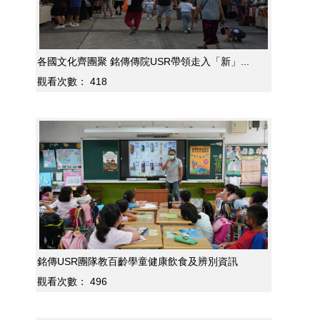
各國文化齊團聚 銘傳傳院USR帶領走入「新」...
觀看次數：
418
銘傳USR團隊教百齡學童健康飲食及辨別資訊
觀看次數：
496