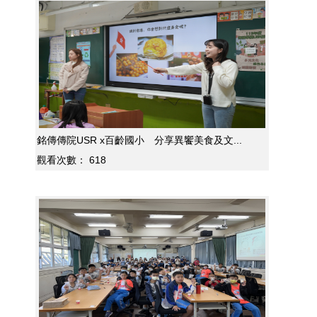
銘傳傳院USR x百齡國小 分享異饗美食及文...
觀看次數：
618