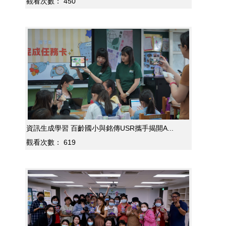
觀看次數：
450
資訊生成學習 百齡國小與銘傳USR攜手揭開A...
觀看次數：
619