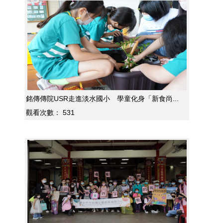
銘傳傳院USR走進淡水國小 學童化身「新食尚...
觀看次數：
531