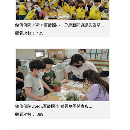
銘傳傳院USRｘ百齡國小 分辨新聞資訊與香草...
觀看次數：
439
銘傳傳院USR x百齡國小 種香草學習食農...
觀看次數：
389