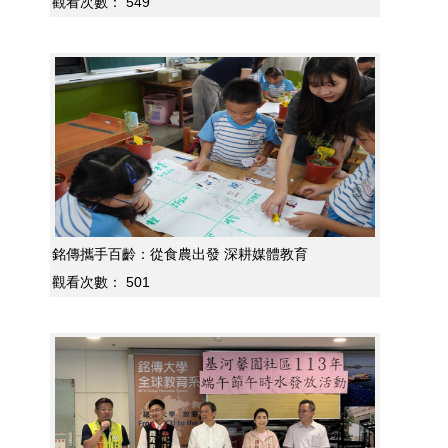
觀看次數：
549
銘傳攜手百齡：從食農出發 深耕媒體教育
觀看次數：
501