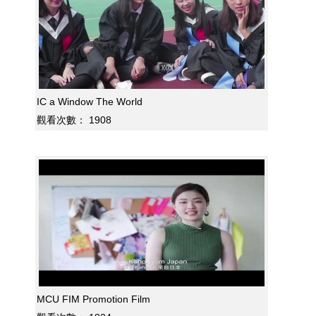
IC a Window The World
觀看次數：
1908
MCU FIM Promotion Film