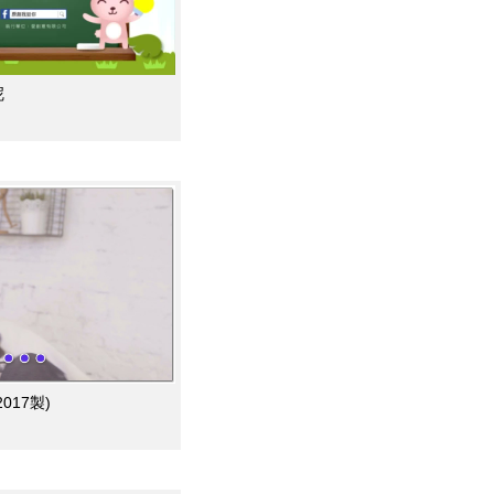
呢
17製)