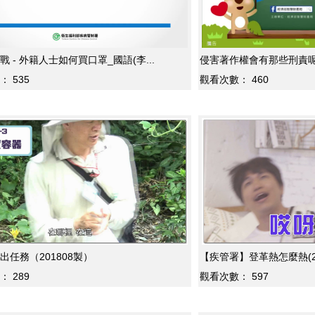
 - 外籍人士如何買口罩_國語(李...
侵害著作權會有那些刑責
：
535
觀看次數：
460
出任務（201808製）
【疾管署】登革熱怎麼熱(20
：
289
觀看次數：
597