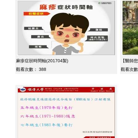
麻疹症狀時間軸(201704製)
【醫師您
觀看次數：
388
觀看次數