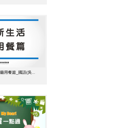
用餐篇_國語(吳...