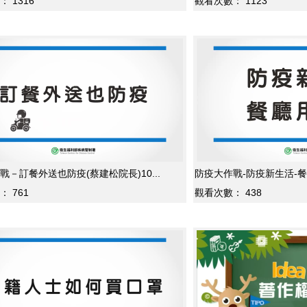
：
1316
觀看次數：
1123
戰－訂餐外送也防疫(蔡建松院長)10...
防疫大作戰-防疫新生活-餐廳
：
761
觀看次數：
438