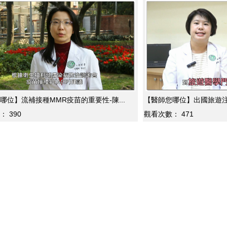
哪位】流補接種MMR疫苗的重要性-陳...
【醫師您哪位】出國旅遊注
：
390
觀看次數：
471