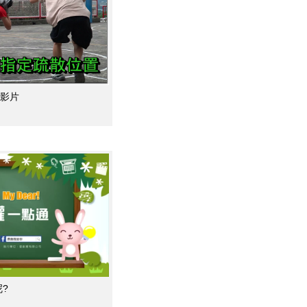
導影片
?