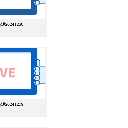
0241230
0241209