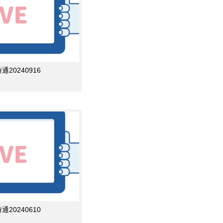
0240916
0240610