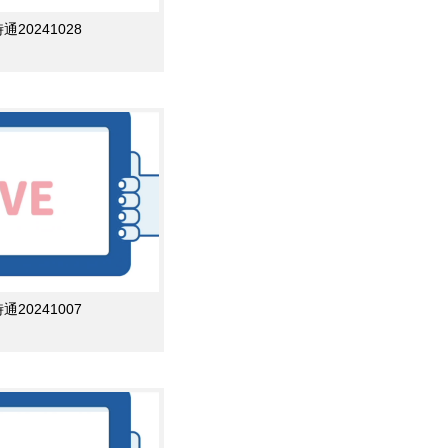
0241028
0241007