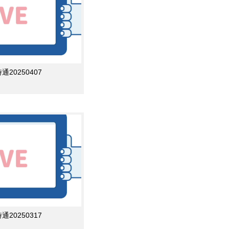
0250407
0250317