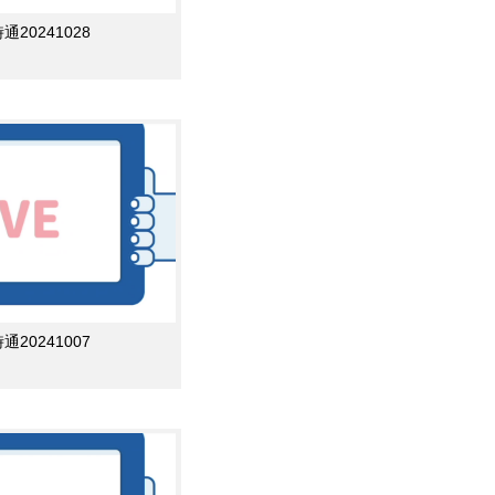
0241028
0241007