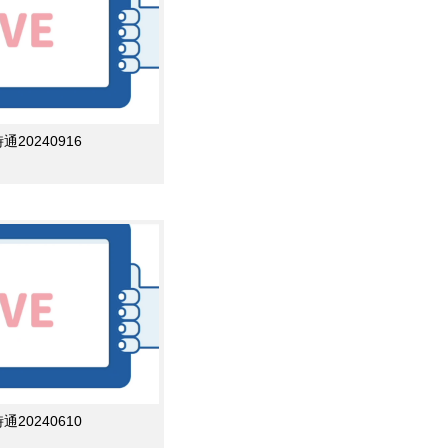
0240916
0240610