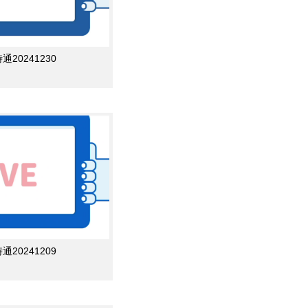
0241230
0241209