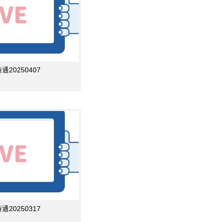
0250407
0250317