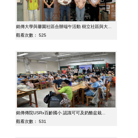
銘傳大學與馨園社區合辦端午活動 樹立社區與大...
觀看次數：
525
銘傳傳院USRx百齡國小 認識可可及奶酪盆栽...
觀看次數：
531