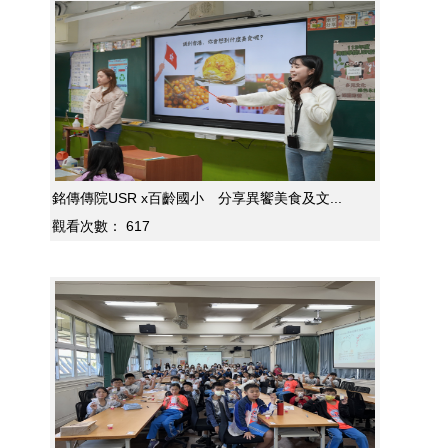
銘傳傳院USR x百齡國小 分享異饗美食及文...
觀看次數：
617