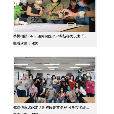
手機拍照不NG 銘傳傳院USR帶新移民玩出「...
觀看次數：
420
銘傳傳院USR走入新移民創業課程 分享市場經...