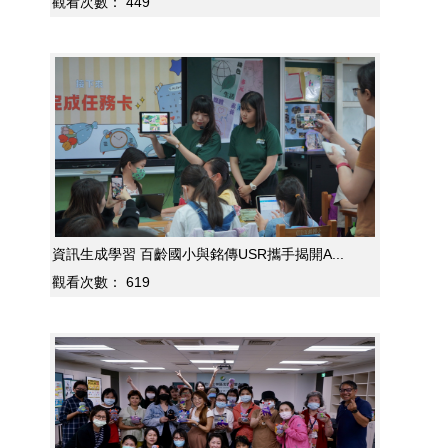
觀看次數：
449
資訊生成學習 百齡國小與銘傳USR攜手揭開A...
觀看次數：
619