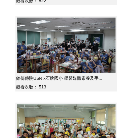
觀看次數：
522
銘傳傳院USR x石牌國小 學習媒體素養及手...
觀看次數：
513