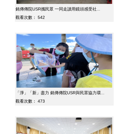
銘傳傳院USR攜民眾 一同走讀用鏡頭感受社...
觀看次數：
542
「淨」「新」盡力 銘傳傳院USR與民眾協力環...
觀看次數：
473