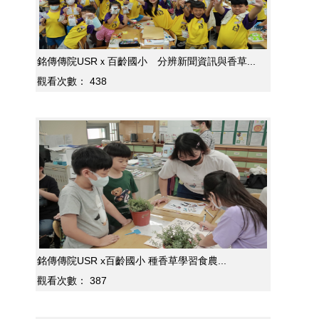
銘傳傳院USRｘ百齡國小 分辨新聞資訊與香草...
觀看次數：
438
銘傳傳院USR x百齡國小 種香草學習食農...
觀看次數：
387