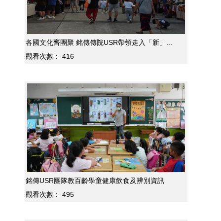
各國文化齊團聚 銘傳傳院USR帶領走入「新」...
觀看次數：
416
銘傳USR團隊教百齡學童健康飲食及辨別資訊
觀看次數：
495