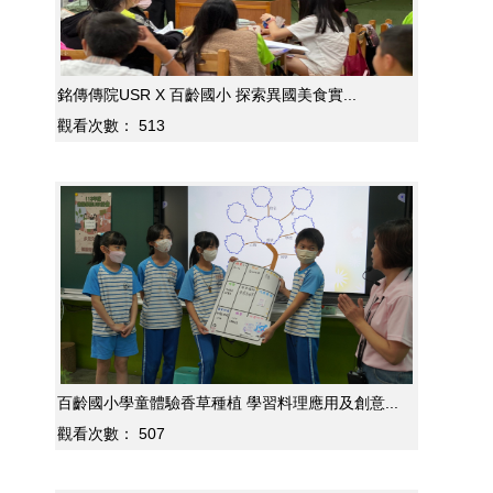
銘傳傳院USR X 百齡國小 探索異國美食實...
觀看次數：
513
百齡國小學童體驗香草種植 學習料理應用及創意...
觀看次數：
507