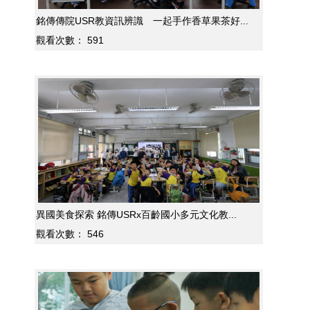
銘傳傳院USR教資訊辨識 一起手作香草果茶好...
觀看次數：
591
異國美食探索 銘傳USRx百齡國小多元文化教...
觀看次數：
546