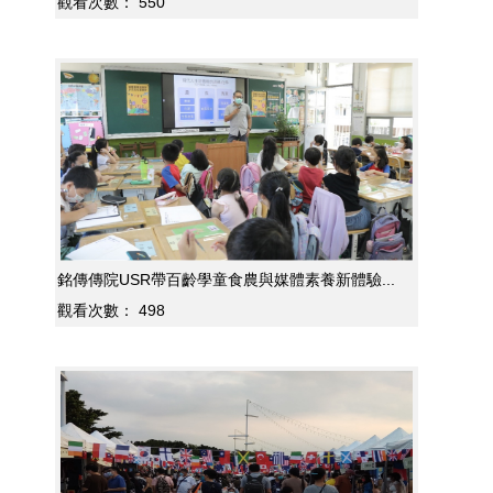
觀看次數：
550
銘傳傳院USR帶百齡學童食農與媒體素養新體驗...
觀看次數：
498