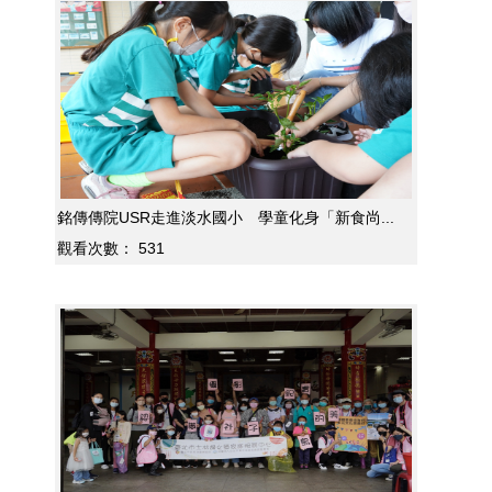
銘傳傳院USR走進淡水國小 學童化身「新食尚...
觀看次數：
531