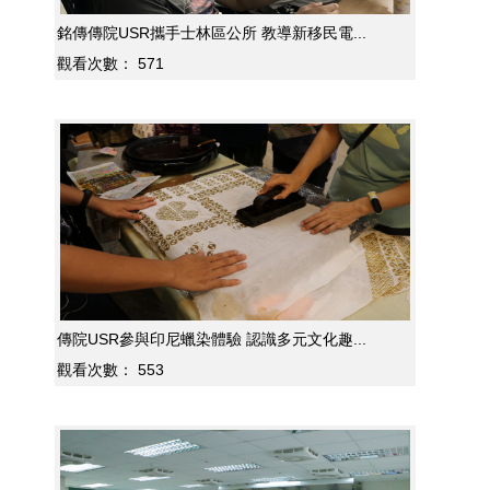
銘傳傳院USR攜手士林區公所 教導新移民電...
觀看次數：
571
傳院USR參與印尼蠟染體驗 認識多元文化趣...
觀看次數：
553