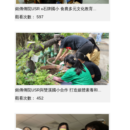
銘傳傳院USR x石牌國小 食農多元文化教育...
觀看次數：
597
銘傳傳院USR與雙溪國小合作 打造媒體素養和...
觀看次數：
452