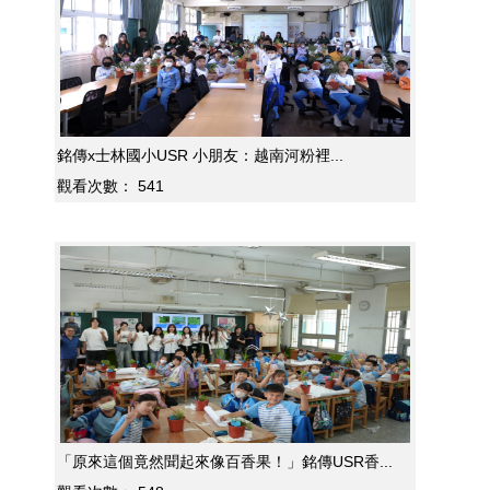
銘傳x士林國小USR 小朋友：越南河粉裡...
觀看次數：
541
「原來這個竟然聞起來像百香果！」銘傳USR香...