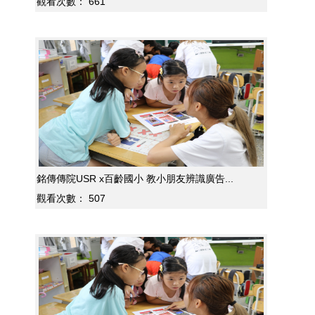
觀看次數：
661
銘傳傳院USR x百齡國小 教小朋友辨識廣告...
觀看次數：
507