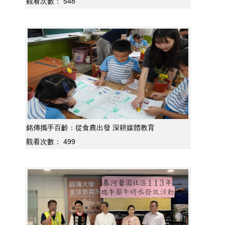
觀看次數：
548
銘傳攜手百齡：從食農出發 深耕媒體教育
觀看次數：
499