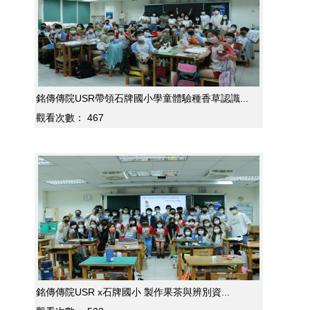
銘傳傳院USR帶領石牌國小學童體驗種香草認識...
觀看次數：
467
銘傳傳院USR x石牌國小 製作果茶與辨別資...