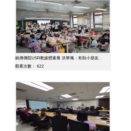
銘傳傳院USR教媒體素養 洪華珮：有助小朋友...
觀看次數：
622