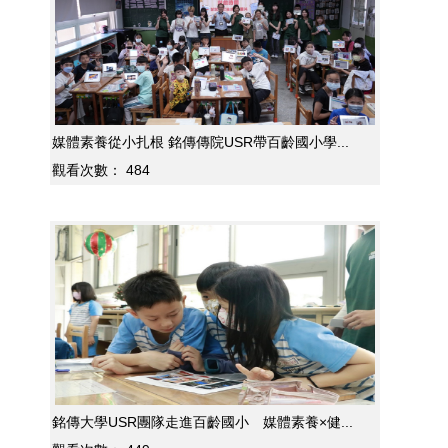
媒體素養從小扎根 銘傳傳院USR帶百齡國小學...
觀看次數：
484
銘傳大學USR團隊走進百齡國小 媒體素養×健...