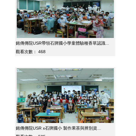
銘傳傳院USR帶領石牌國小學童體驗種香草認識...
觀看次數：
468
銘傳傳院USR x石牌國小 製作果茶與辨別資...