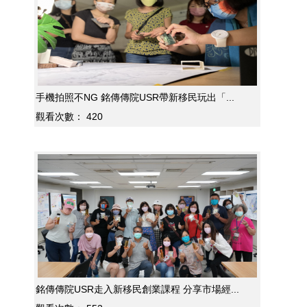
手機拍照不NG 銘傳傳院USR帶新移民玩出「...
觀看次數：
420
銘傳傳院USR走入新移民創業課程 分享市場經...