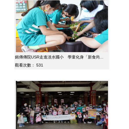
銘傳傳院USR走進淡水國小 學童化身「新食尚...
觀看次數：
531