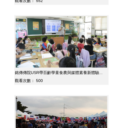
觀看次數：
552
銘傳傳院USR帶百齡學童食農與媒體素養新體驗...
觀看次數：
500