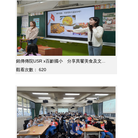
銘傳傳院USR x百齡國小 分享異饗美食及文...
觀看次數：
620