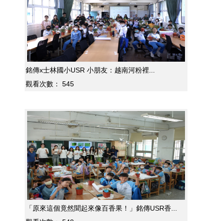
銘傳x士林國小USR 小朋友：越南河粉裡...
觀看次數：
545
「原來這個竟然聞起來像百香果！」銘傳USR香...