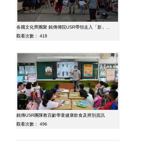
各國文化齊團聚 銘傳傳院USR帶領走入「新」...
觀看次數：
418
銘傳USR團隊教百齡學童健康飲食及辨別資訊
觀看次數：
496