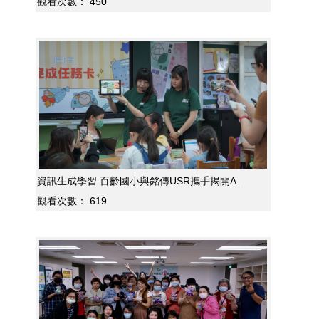
觀看次數：
450
資訊生成學習 百齡國小與銘傳USR攜手揭開A...
觀看次數：
619