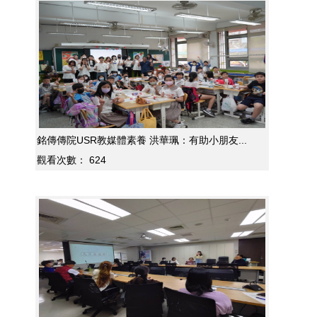
銘傳傳院USR教媒體素養 洪華珮：有助小朋友...
觀看次數：
624