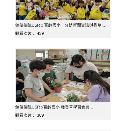
銘傳傳院USRｘ百齡國小 分辨新聞資訊與香草...
觀看次數：
439
銘傳傳院USR x百齡國小 種香草學習食農...
觀看次數：
389