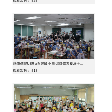
觀看次數：
525
銘傳傳院USR x石牌國小 學習媒體素養及手...
觀看次數：
513