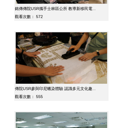
銘傳傳院USR攜手士林區公所 教導新移民電...
觀看次數：
572
傳院USR參與印尼蠟染體驗 認識多元文化趣...
觀看次數：
555