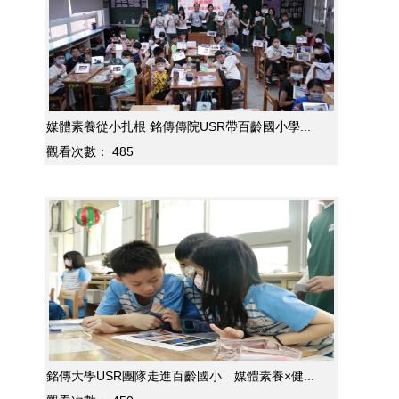
媒體素養從小扎根 銘傳傳院USR帶百齡國小學...
觀看次數：
485
銘傳大學USR團隊走進百齡國小 媒體素養×健...