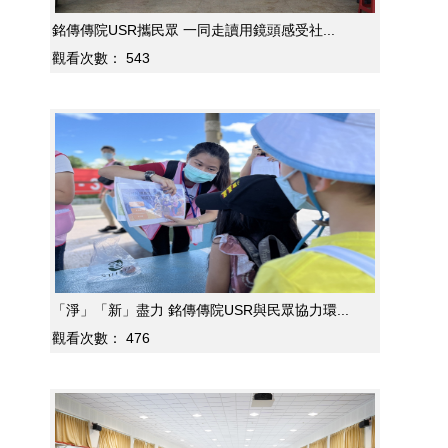
銘傳傳院USR攜民眾 一同走讀用鏡頭感受社...
觀看次數：
543
「淨」「新」盡力 銘傳傳院USR與民眾協力環...
觀看次數：
476