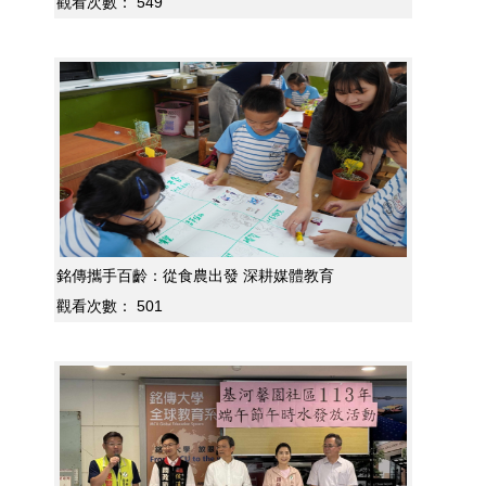
觀看次數：
549
銘傳攜手百齡：從食農出發 深耕媒體教育
觀看次數：
501