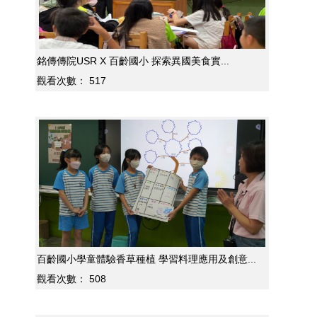
銘傳傳院USR X 百齡國小 探索異國美食實...
觀看次數：
517
百齡國小學童體驗香草種植 學習料理應用及創意...
觀看次數：
508