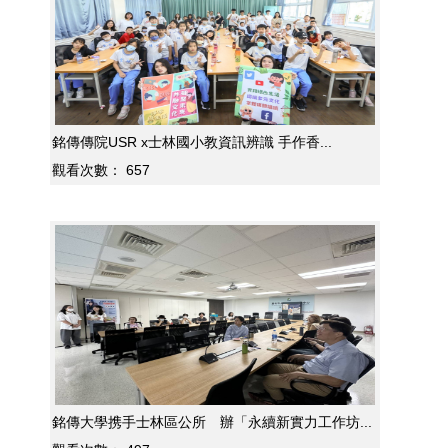
銘傳傳院USR x士林國小教資訊辨識 手作香...
觀看次數：
657
銘傳大學携手士林區公所 辦「永續新實力工作坊...