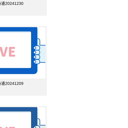
0241230
0241209