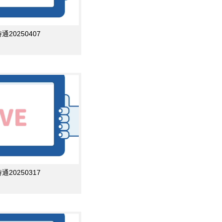
0250407
0250317