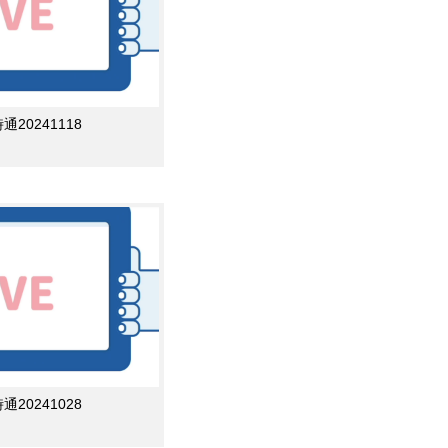
0241118
0241028