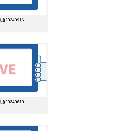
0240916
0240610