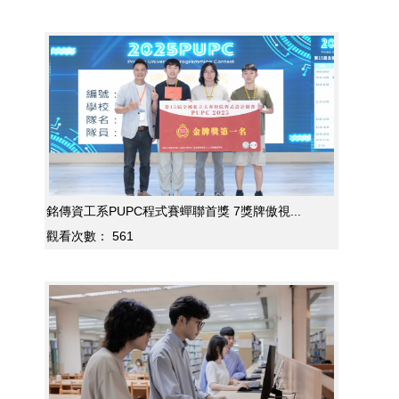
銘傳資工系PUPC程式賽蟬聯首獎 7獎牌傲視...
觀看次數：
561