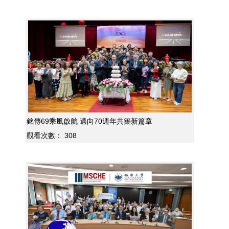
銘傳69乘風啟航 邁向70週年共築新篇章
觀看次數：
308