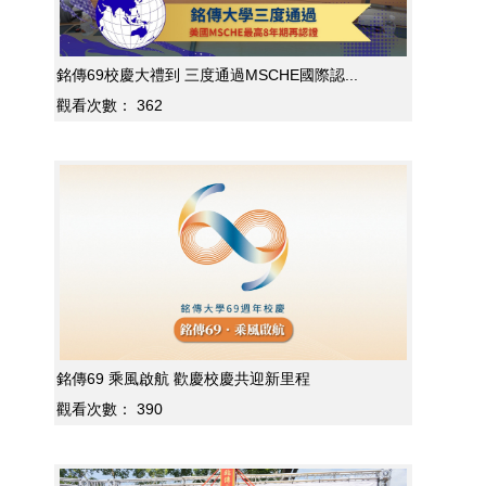
銘傳69校慶大禮到 三度通過MSCHE國際認...
觀看次數：
362
銘傳69 乘風啟航 歡慶校慶共迎新里程
觀看次數：
390