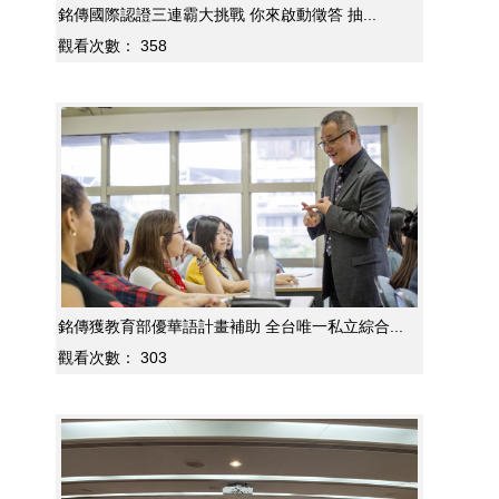
銘傳國際認證三連霸大挑戰 你來啟動徵答 抽...
觀看次數：
358
銘傳獲教育部優華語計畫補助 全台唯一私立綜合...
觀看次數：
303