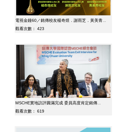
電視金鐘60／銘傳校友楊奇煜．謝雨芝．黃美青...
觀看次數：
423
MSCHE實地訪評圓滿完成 委員高度肯定銘傳...
觀看次數：
619