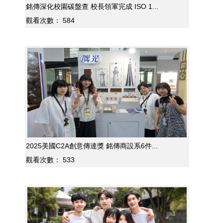
銘傳深化校園碳盤查 校長領軍完成 ISO 1...
觀看次數：
584
2025美國C2A創意傳達獎 銘傳商設系6件...
觀看次數：
533