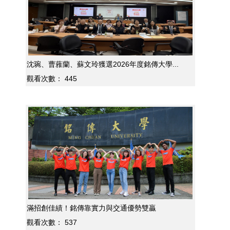
沈琬、曹蕥蘭、蘇文玲獲選2026年度銘傳大學...
觀看次數：
445
滿招創佳績！銘傳靠實力與交通優勢雙贏
觀看次數：
537