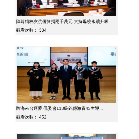
陳玲娟校友伉儷慷捐兩千萬元 支持母校永續升級...
觀看次數：
334
跨海來台逐夢 僑委會113級銘傳海青43生迎...
觀看次數：
452