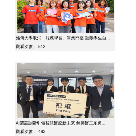
銘傳大學取消「服務學習」畢業門檻 鼓勵學生自...
觀看次數：
512
AI菌叢診斷引領智慧醫療新未來 銘傳醫工系勇...
觀看次數：
483